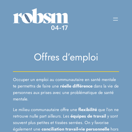
Aller
au
contenu
Offres d’emploi
Occuper un emploi au communautaire en santé mentale
te permettra de faire une
réelle différence
dans la vie de
personnes aux prises avec une problématique de santé
mentale.
Le milieu communautaire offre une
flexibilité
que l’on ne
retrouve nulle part ailleurs. Les
équipes de travail
y sont
souvent plus petites et tissées serrées. On y favorise
également une
conciliation travail-vie personnelle
hors